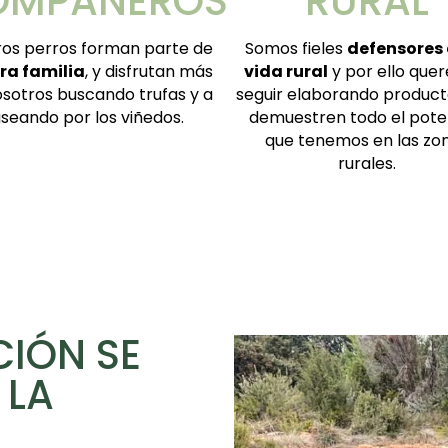
OMPAÑEROS
RURAL
ros perros forman parte de
Somos fieles
defensores 
ra familia
, y disfrutan más
vida rural
y por ello que
sotros buscando trufas y a
seguir elaborando product
seando por los viñedos.
demuestren todo el pote
que tenemos en las zo
rurales.
CIÓN SE
 LA