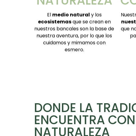
NATURALEZA
C
El
medio natural
y los
Nuest
ecosistemas
que se crean en
nuest
nuestros bancales son la base de
que no
nuestra aventura, por lo que los
pa
cuidamos y mimamos con
esmero.
DONDE LA TRADI
ENCUENTRA CON
NATURALEZA