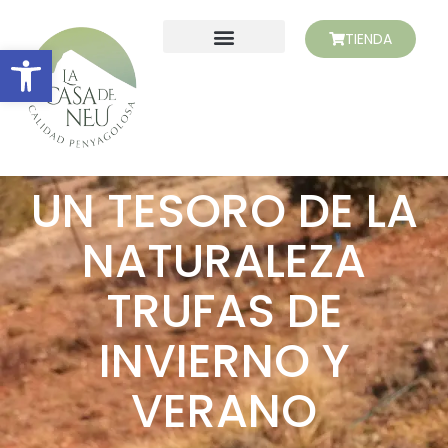
TIENDA
Abrir barra de herramientas
SOBRE NOSOTROS
UN TESORO DE LA
NATURALEZA
TRUFAS DE
INVIERNO Y
VERANO