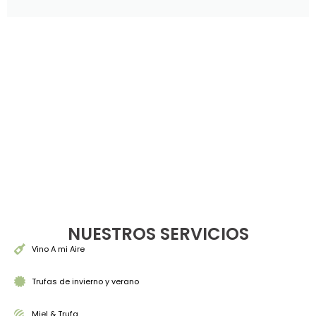
Fonts made from
Web Fonts
is licensed by CC BY 4.0
NUESTROS SERVICIOS
Vino A mi Aire
Trufas de invierno y verano
Miel & Trufa