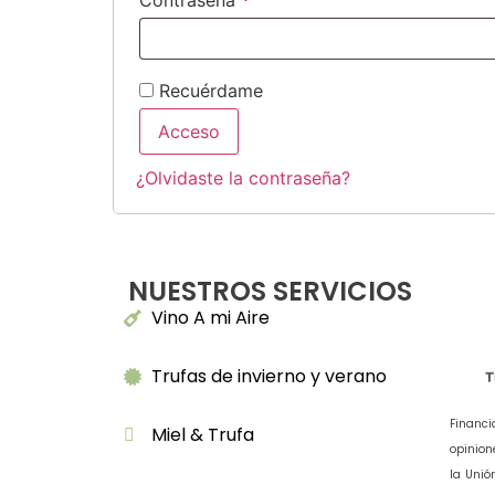
Contraseña
*
Recuérdame
Acceso
¿Olvidaste la contraseña?
NUESTROS SERVICIOS
Vino A mi Aire
Trufas de invierno y verano
Financi
Miel & Trufa
opinion
la Unió