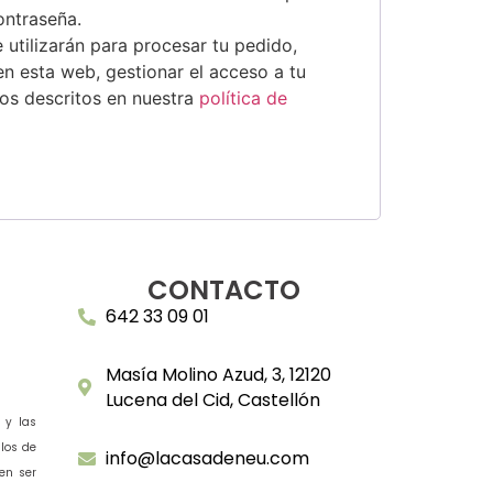
ontraseña.
 utilizarán para procesar tu pedido,
en esta web, gestionar el acceso a tu
tos descritos en nuestra
política de
CONTACTO
642 33 09 01
Masía Molino Azud, 3, 12120
Lucena del Cid, Castellón
 y las
los de
info@lacasadeneu.com
en ser